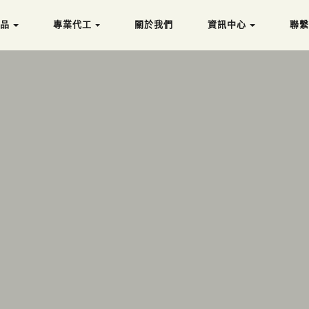
品
專
業
代
工
關
於
我
們
資
訊
中
心
聯
品
專
業
代
工
關
於
我
們
資
訊
中
心
聯